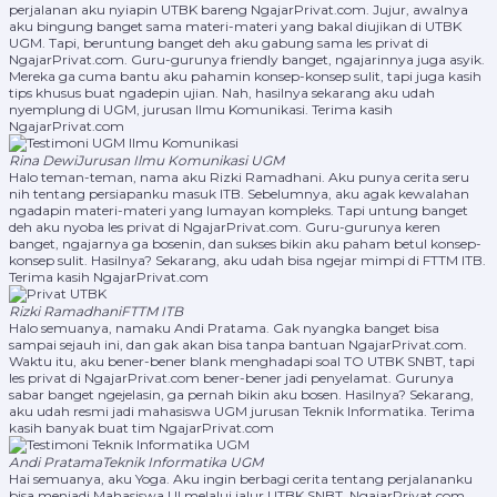
perjalanan aku nyiapin UTBK bareng NgajarPrivat.com. Jujur, awalnya
aku bingung banget sama materi-materi yang bakal diujikan di UTBK
UGM. Tapi, beruntung banget deh aku gabung sama les privat di
NgajarPrivat.com. Guru-gurunya friendly banget, ngajarinnya juga asyik.
Mereka ga cuma bantu aku pahamin konsep-konsep sulit, tapi juga kasih
tips khusus buat ngadepin ujian. Nah, hasilnya sekarang aku udah
nyemplung di UGM, jurusan Ilmu Komunikasi. Terima kasih
NgajarPrivat.com
Rina Dewi
Jurusan Ilmu Komunikasi UGM
Halo teman-teman, nama aku Rizki Ramadhani. Aku punya cerita seru
nih tentang persiapanku masuk ITB. Sebelumnya, aku agak kewalahan
ngadapin materi-materi yang lumayan kompleks. Tapi untung banget
deh aku nyoba les privat di NgajarPrivat.com. Guru-gurunya keren
banget, ngajarnya ga bosenin, dan sukses bikin aku paham betul konsep-
konsep sulit. Hasilnya? Sekarang, aku udah bisa ngejar mimpi di FTTM ITB.
Terima kasih NgajarPrivat.com
Rizki Ramadhani
FTTM ITB
Halo semuanya, namaku Andi Pratama. Gak nyangka banget bisa
sampai sejauh ini, dan gak akan bisa tanpa bantuan NgajarPrivat.com.
Waktu itu, aku bener-bener blank menghadapi soal TO UTBK SNBT, tapi
les privat di NgajarPrivat.com bener-bener jadi penyelamat. Gurunya
sabar banget ngejelasin, ga pernah bikin aku bosen. Hasilnya? Sekarang,
aku udah resmi jadi mahasiswa UGM jurusan Teknik Informatika. Terima
kasih banyak buat tim NgajarPrivat.com
Andi Pratama
Teknik Informatika UGM
Hai semuanya, aku Yoga. Aku ingin berbagi cerita tentang perjalananku
bisa menjadi Mahasiswa UI melalui jalur UTBK SNBT. NgajarPrivat.com