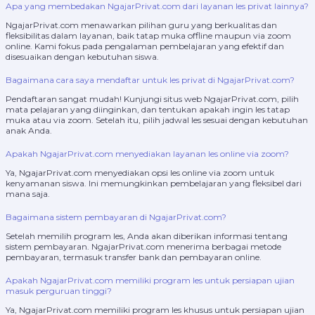
Apa yang membedakan NgajarPrivat.com dari layanan les privat lainnya?
NgajarPrivat.com menawarkan pilihan guru yang berkualitas dan
fleksibilitas dalam layanan, baik tatap muka offline maupun via zoom
online. Kami fokus pada pengalaman pembelajaran yang efektif dan
disesuaikan dengan kebutuhan siswa.
Bagaimana cara saya mendaftar untuk les privat di NgajarPrivat.com?
Pendaftaran sangat mudah! Kunjungi situs web NgajarPrivat.com, pilih
mata pelajaran yang diinginkan, dan tentukan apakah ingin les tatap
muka atau via zoom. Setelah itu, pilih jadwal les sesuai dengan kebutuhan
anak Anda.
Apakah NgajarPrivat.com menyediakan layanan les online via zoom?
Ya, NgajarPrivat.com menyediakan opsi les online via zoom untuk
kenyamanan siswa. Ini memungkinkan pembelajaran yang fleksibel dari
mana saja.
Bagaimana sistem pembayaran di NgajarPrivat.com?
Setelah memilih program les, Anda akan diberikan informasi tentang
sistem pembayaran. NgajarPrivat.com menerima berbagai metode
pembayaran, termasuk transfer bank dan pembayaran online.
Apakah NgajarPrivat.com memiliki program les untuk persiapan ujian
masuk perguruan tinggi?
Ya, NgajarPrivat.com memiliki program les khusus untuk persiapan ujian