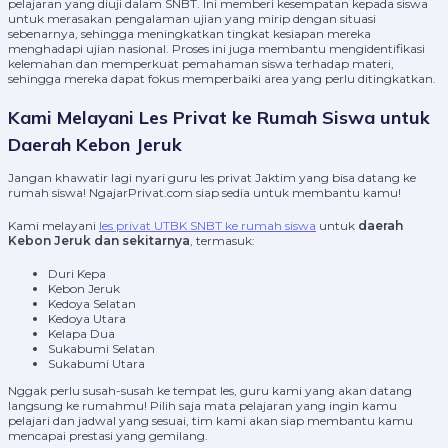
pelajaran yang diuji dalam SNBT. Ini memberi kesempatan kepada siswa
untuk merasakan pengalaman ujian yang mirip dengan situasi
sebenarnya, sehingga meningkatkan tingkat kesiapan mereka
menghadapi ujian nasional. Proses ini juga membantu mengidentifikasi
kelemahan dan memperkuat pemahaman siswa terhadap materi,
sehingga mereka dapat fokus memperbaiki area yang perlu ditingkatkan.
Kami Melayani Les Privat ke Rumah Siswa untuk
Daerah Kebon Jeruk
Jangan khawatir lagi nyari guru les privat Jaktim yang bisa datang ke
rumah siswa! NgajarPrivat.com siap sedia untuk membantu kamu!
Kami melayani
les privat UTBK SNBT ke rumah siswa
untuk
daerah
Kebon Jeruk dan sekitarnya
, termasuk:
Duri Kepa
Kebon Jeruk
Kedoya Selatan
Kedoya Utara
Kelapa Dua
Sukabumi Selatan
Sukabumi Utara
Nggak perlu susah-susah ke tempat les, guru kami yang akan datang
langsung ke rumahmu! Pilih saja mata pelajaran yang ingin kamu
pelajari dan jadwal yang sesuai, tim kami akan siap membantu kamu
mencapai prestasi yang gemilang.