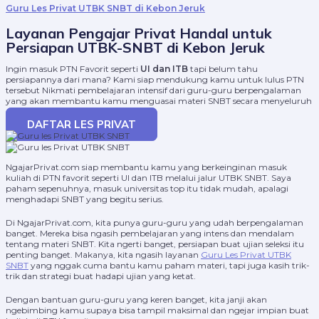
Guru Les Privat UTBK SNBT di Kebon Jeruk
Layanan Pengajar Privat Handal untuk
Persiapan UTBK-SNBT di Kebon Jeruk
Ingin masuk PTN Favorit seperti
UI dan ITB
tapi belum tahu
persiapannya dari mana? Kami siap mendukung kamu untuk lulus PTN
tersebut Nikmati pembelajaran intensif dari guru-guru berpengalaman
yang akan membantu kamu menguasai materi SNBT secara menyeluruh
DAFTAR LES PRIVAT
NgajarPrivat.com siap membantu kamu yang berkeinginan masuk
kuliah di PTN favorit seperti UI dan ITB melalui jalur UTBK SNBT. Saya
paham sepenuhnya, masuk universitas top itu tidak mudah, apalagi
menghadapi SNBT yang begitu serius.
Di NgajarPrivat.com, kita punya guru-guru yang udah berpengalaman
banget. Mereka bisa ngasih pembelajaran yang intens dan mendalam
tentang materi SNBT. Kita ngerti banget, persiapan buat ujian seleksi itu
penting banget. Makanya, kita ngasih layanan
Guru Les Privat UTBK
SNBT
yang nggak cuma bantu kamu paham materi, tapi juga kasih trik-
trik dan strategi buat hadapi ujian yang ketat.
Dengan bantuan guru-guru yang keren banget, kita janji akan
ngebimbing kamu supaya bisa tampil maksimal dan ngejar impian buat