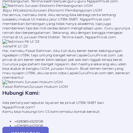
Pembangunan. Terima kasih banyak guru-guru NgajarPrivat.com
Bayu Wicaksono
Jurusan Ekonomi Pembangunan UGM
Hai semua, namaku Irene. Aku senang bisa berbagi cerita tentang
suksesku masuk UI melalui jalur UTBK SNBT. NgajarPrivat.com
memberikan bimbingan yang tidak hanya akademis, tapi juga
memberikan tips dan trik cerdas dalam menghadapi ujian. Guru-gurunya
ramah dan berpengalaman. Sekarang, aku dengan bangga mengejar
mimpi di UI, jurusan Pend Dokter. Terima kasih, NgajarPrivat.com
Irene
FK UI '23
Hai, namaku Faisal Rahman. Aku tuh dulu bener-bener kebingungan
ngadepin UTBK, tapi untung banget kenal LapakGuruPrivat.com. Les
privat di sini bener-bener bikin belajar jadi asik dan nggak terasa berat.
Gurunya juga paham banget ngajarin, dan hasilnya sekarang aku udah
bisa duduk di bangku UGM, jurusan Hukum. Buat temen-temen yang
mau nyiapin UTBK, aku saranin coba LapakGuruPrivat.com deh, beneran
membantu!
Faisal Rahman
Jurusan Hukum UGM
Hubungi Kami:
Ada pertanyaan seputar layanan les privat UTBK SNBT dari
NgajarPrivat.com?
Kamu bisa hubungi tim CS kami emlalui kontak berikut:
+6285894525108
+6285894525108