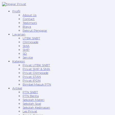
Profil
About Us
Contact
Testimoni
Biaya
Rekrut Pengajar
Layanan
UTBK SNBT
Olimpiade
SMA
SMP
SD
Service
Kategori
Privat UTBK SNBT
Privat SMP & SMA
Privat Olimpiade
Privat STAN
Privat IPDN
Bimbel Masuk PTN
Artikel
PTN SNBT
PTN Berita
Sekolah Materi
Sekolah Soal
Sekolah Kedinasan
Les Privat