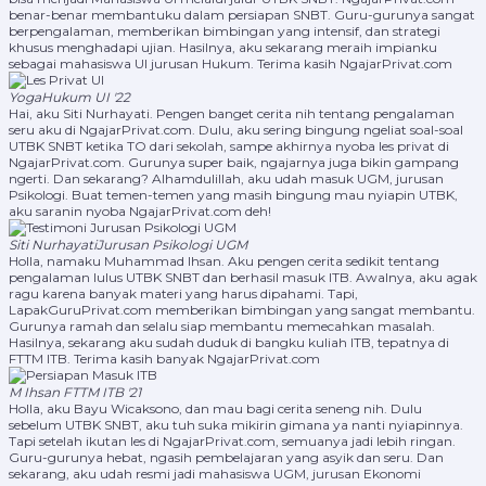
benar-benar membantuku dalam persiapan SNBT. Guru-gurunya sangat
berpengalaman, memberikan bimbingan yang intensif, dan strategi
khusus menghadapi ujian. Hasilnya, aku sekarang meraih impianku
sebagai mahasiswa UI jurusan Hukum. Terima kasih NgajarPrivat.com
Yoga
Hukum UI '22
Hai, aku Siti Nurhayati. Pengen banget cerita nih tentang pengalaman
seru aku di NgajarPrivat.com. Dulu, aku sering bingung ngeliat soal-soal
UTBK SNBT ketika TO dari sekolah, sampe akhirnya nyoba les privat di
NgajarPrivat.com. Gurunya super baik, ngajarnya juga bikin gampang
ngerti. Dan sekarang? Alhamdulillah, aku udah masuk UGM, jurusan
Psikologi. Buat temen-temen yang masih bingung mau nyiapin UTBK,
aku saranin nyoba NgajarPrivat.com deh!
Siti Nurhayati
Jurusan Psikologi UGM
Holla, namaku Muhammad Ihsan. Aku pengen cerita sedikit tentang
pengalaman lulus UTBK SNBT dan berhasil masuk ITB. Awalnya, aku agak
ragu karena banyak materi yang harus dipahami. Tapi,
LapakGuruPrivat.com memberikan bimbingan yang sangat membantu.
Gurunya ramah dan selalu siap membantu memecahkan masalah.
Hasilnya, sekarang aku sudah duduk di bangku kuliah ITB, tepatnya di
FTTM ITB. Terima kasih banyak NgajarPrivat.com
M Ihsan
FTTM ITB '21
Holla, aku Bayu Wicaksono, dan mau bagi cerita seneng nih. Dulu
sebelum UTBK SNBT, aku tuh suka mikirin gimana ya nanti nyiapinnya.
Tapi setelah ikutan les di NgajarPrivat.com, semuanya jadi lebih ringan.
Guru-gurunya hebat, ngasih pembelajaran yang asyik dan seru. Dan
sekarang, aku udah resmi jadi mahasiswa UGM, jurusan Ekonomi