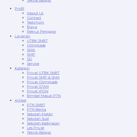
Teknik Belajar
Profil
About Us
Contact
Testimoni
Biaya
Rekrut Pengajar
Layanan
UTBK SNBT
Olimpiade
SMA
SMP
SD
Service
Kategori
Privat UTBK SNBT
Privat SMP & SMA
Privat Olimpiade
Privat STAN
Privat IPDN
Bimbel Masuk PTN
Artikel
PTN SNBT
PTN Berita
Sekolah Materi
Sekolah Soal
Sekolah Kedinasan
Les Privat
Teknik Belajar