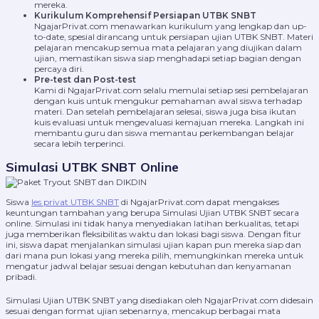
mereka.
Kurikulum Komprehensif Persiapan UTBK SNBT
NgajarPrivat.com menawarkan kurikulum yang lengkap dan up-
to-date, spesial dirancang untuk persiapan ujian UTBK SNBT. Materi
pelajaran mencakup semua mata pelajaran yang diujikan dalam
ujian, memastikan siswa siap menghadapi setiap bagian dengan
percaya diri.
Pre-test dan Post-test
Kami di NgajarPrivat.com selalu memulai setiap sesi pembelajaran
dengan kuis untuk mengukur pemahaman awal siswa terhadap
materi. Dan setelah pembelajaran selesai, siswa juga bisa ikutan
kuis evaluasi untuk mengevaluasi kemajuan mereka. Langkah ini
membantu guru dan siswa memantau perkembangan belajar
secara lebih terperinci.
Simulasi UTBK SNBT Online
Siswa
les privat UTBK SNBT
di NgajarPrivat.com dapat mengakses
keuntungan tambahan yang berupa Simulasi Ujian UTBK SNBT secara
online. Simulasi ini tidak hanya menyediakan latihan berkualitas, tetapi
juga memberikan fleksibilitas waktu dan lokasi bagi siswa. Dengan fitur
ini, siswa dapat menjalankan simulasi ujian kapan pun mereka siap dan
dari mana pun lokasi yang mereka pilih, memungkinkan mereka untuk
mengatur jadwal belajar sesuai dengan kebutuhan dan kenyamanan
pribadi.
Simulasi Ujian UTBK SNBT yang disediakan oleh NgajarPrivat.com didesain
sesuai dengan format ujian sebenarnya, mencakup berbagai mata