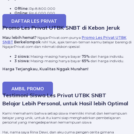
Offline:
Rp 8.800.000
Online:
Rp 6.000.000
DAFTAR LES PRIVAT
Promo Les Privat UTBK SNBT di Kebon Jeruk
Mau lebih hemat?
NgajarPrivat.com punya
Promo Les Privat UTBK
SNBT
Berkelompok
nih! Yuk, ajak teman-teman kamu belajar bareng di
NgajarPrivat.com dan nikmati diskon spesial:
2 siswa:
Masing-masing hanya bayar
75%
dari harga individu.
3 siswa:
Masing-masing hanya bayar
65%
dari harga individu.
Harga Terjangkau, Kualitas Nggak Murahan!
AMBIL PROMO
Testimoni Siswa Les Privat UTBK SNBT
Belajar Lebih Personal, untuk Hasil lebih Optimal
Kami memahami bahwa setiap siswa memiliki minat dan kemampuan
belajar yang unik, untuk itu kami siap menghadirkan pembelajaran
personal yang mengedepankan kemampuan siswa
Hai, nama saya Rina Dewi, dan aku cuma pengen cerita gimana