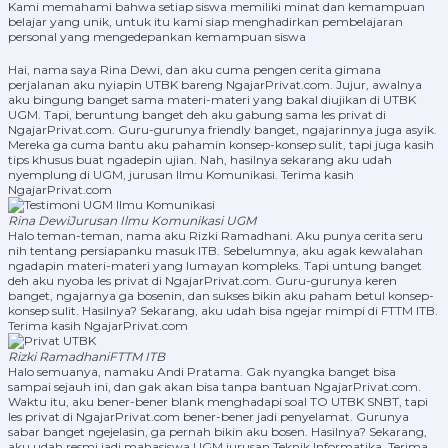
Kami memahami bahwa setiap siswa memiliki minat dan kemampuan
belajar yang unik, untuk itu kami siap menghadirkan pembelajaran
personal yang mengedepankan kemampuan siswa
Hai, nama saya Rina Dewi, dan aku cuma pengen cerita gimana
perjalanan aku nyiapin UTBK bareng NgajarPrivat.com. Jujur, awalnya
aku bingung banget sama materi-materi yang bakal diujikan di UTBK
UGM. Tapi, beruntung banget deh aku gabung sama les privat di
NgajarPrivat.com. Guru-gurunya friendly banget, ngajarinnya juga asyik.
Mereka ga cuma bantu aku pahamin konsep-konsep sulit, tapi juga kasih
tips khusus buat ngadepin ujian. Nah, hasilnya sekarang aku udah
nyemplung di UGM, jurusan Ilmu Komunikasi. Terima kasih
NgajarPrivat.com
Rina Dewi
Jurusan Ilmu Komunikasi UGM
Halo teman-teman, nama aku Rizki Ramadhani. Aku punya cerita seru
nih tentang persiapanku masuk ITB. Sebelumnya, aku agak kewalahan
ngadapin materi-materi yang lumayan kompleks. Tapi untung banget
deh aku nyoba les privat di NgajarPrivat.com. Guru-gurunya keren
banget, ngajarnya ga bosenin, dan sukses bikin aku paham betul konsep-
konsep sulit. Hasilnya? Sekarang, aku udah bisa ngejar mimpi di FTTM ITB.
Terima kasih NgajarPrivat.com
Rizki Ramadhani
FTTM ITB
Halo semuanya, namaku Andi Pratama. Gak nyangka banget bisa
sampai sejauh ini, dan gak akan bisa tanpa bantuan NgajarPrivat.com.
Waktu itu, aku bener-bener blank menghadapi soal TO UTBK SNBT, tapi
les privat di NgajarPrivat.com bener-bener jadi penyelamat. Gurunya
sabar banget ngejelasin, ga pernah bikin aku bosen. Hasilnya? Sekarang,
aku udah resmi jadi mahasiswa UGM jurusan Teknik Informatika. Terima