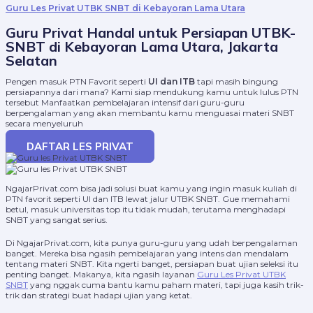
Guru Les Privat UTBK SNBT di Kebayoran Lama Utara
Guru Privat Handal untuk Persiapan UTBK-
SNBT di Kebayoran Lama Utara, Jakarta
Selatan
Pengen masuk PTN Favorit seperti
UI dan ITB
tapi masih bingung
persiapannya dari mana? Kami siap mendukung kamu untuk lulus PTN
tersebut Manfaatkan pembelajaran intensif dari guru-guru
berpengalaman yang akan membantu kamu menguasai materi SNBT
secara menyeluruh
DAFTAR LES PRIVAT
NgajarPrivat.com bisa jadi solusi buat kamu yang ingin masuk kuliah di
PTN favorit seperti UI dan ITB lewat jalur UTBK SNBT. Gue memahami
betul, masuk universitas top itu tidak mudah, terutama menghadapi
SNBT yang sangat serius.
Di NgajarPrivat.com, kita punya guru-guru yang udah berpengalaman
banget. Mereka bisa ngasih pembelajaran yang intens dan mendalam
tentang materi SNBT. Kita ngerti banget, persiapan buat ujian seleksi itu
penting banget. Makanya, kita ngasih layanan
Guru Les Privat UTBK
SNBT
yang nggak cuma bantu kamu paham materi, tapi juga kasih trik-
trik dan strategi buat hadapi ujian yang ketat.