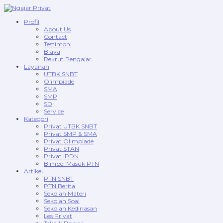
Profil
About Us
Contact
Testimoni
Biaya
Rekrut Pengajar
Layanan
UTBK SNBT
Olimpiade
SMA
SMP
SD
Service
Kategori
Privat UTBK SNBT
Privat SMP & SMA
Privat Olimpiade
Privat STAN
Privat IPDN
Bimbel Masuk PTN
Artikel
PTN SNBT
PTN Berita
Sekolah Materi
Sekolah Soal
Sekolah Kedinasan
Les Privat