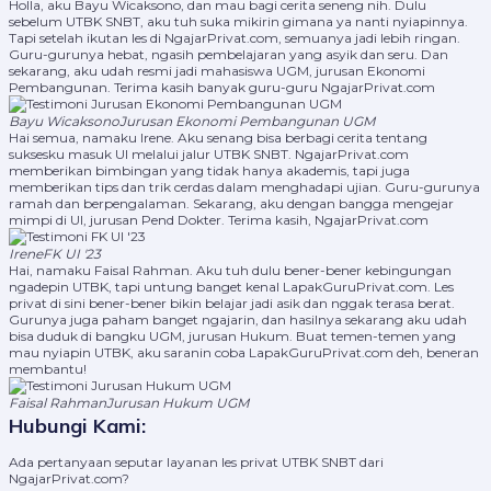
Holla, aku Bayu Wicaksono, dan mau bagi cerita seneng nih. Dulu
sebelum UTBK SNBT, aku tuh suka mikirin gimana ya nanti nyiapinnya.
Tapi setelah ikutan les di NgajarPrivat.com, semuanya jadi lebih ringan.
Guru-gurunya hebat, ngasih pembelajaran yang asyik dan seru. Dan
sekarang, aku udah resmi jadi mahasiswa UGM, jurusan Ekonomi
Pembangunan. Terima kasih banyak guru-guru NgajarPrivat.com
Bayu Wicaksono
Jurusan Ekonomi Pembangunan UGM
Hai semua, namaku Irene. Aku senang bisa berbagi cerita tentang
suksesku masuk UI melalui jalur UTBK SNBT. NgajarPrivat.com
memberikan bimbingan yang tidak hanya akademis, tapi juga
memberikan tips dan trik cerdas dalam menghadapi ujian. Guru-gurunya
ramah dan berpengalaman. Sekarang, aku dengan bangga mengejar
mimpi di UI, jurusan Pend Dokter. Terima kasih, NgajarPrivat.com
Irene
FK UI '23
Hai, namaku Faisal Rahman. Aku tuh dulu bener-bener kebingungan
ngadepin UTBK, tapi untung banget kenal LapakGuruPrivat.com. Les
privat di sini bener-bener bikin belajar jadi asik dan nggak terasa berat.
Gurunya juga paham banget ngajarin, dan hasilnya sekarang aku udah
bisa duduk di bangku UGM, jurusan Hukum. Buat temen-temen yang
mau nyiapin UTBK, aku saranin coba LapakGuruPrivat.com deh, beneran
membantu!
Faisal Rahman
Jurusan Hukum UGM
Hubungi Kami:
Ada pertanyaan seputar layanan les privat UTBK SNBT dari
NgajarPrivat.com?