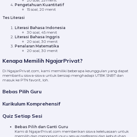
20 soal, 25 menit
Pengetahuan Kuantitatif
15 soal, 20 menit
Tes Literasi
Literasi Bahasa Indonesia
30 soal, 45 menit
Literasi Bahasa Inggris
20 soal, 30 menit
Penalaran Matematika
20 soal, 30 menit
Kenapa Memilih NgajarPrivat?
Di NgajarPrivat.com, kami memiliki beberapa keunggulan yang dapat
membantu siswa-siswa untuk bersiap menghadapi UTBK SNBT dan
masuk ke PTN favorit, loh.
Bebas Pilih Guru
Kurikulum Komprehensif
Quiz Setiap Sesi
Bebas Pilih dan Ganti Guru
Kami di NgajarPrivat.com memberikan siswa keleluasaan untuk
memilih dan mengganti guru sesuai preferensi dan kebutuhan