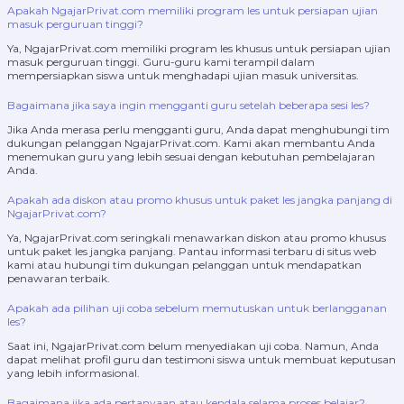
Apakah NgajarPrivat.com memiliki program les untuk persiapan ujian
masuk perguruan tinggi?
Ya, NgajarPrivat.com memiliki program les khusus untuk persiapan ujian
masuk perguruan tinggi. Guru-guru kami terampil dalam
mempersiapkan siswa untuk menghadapi ujian masuk universitas.
Bagaimana jika saya ingin mengganti guru setelah beberapa sesi les?
Jika Anda merasa perlu mengganti guru, Anda dapat menghubungi tim
dukungan pelanggan NgajarPrivat.com. Kami akan membantu Anda
menemukan guru yang lebih sesuai dengan kebutuhan pembelajaran
Anda.
Apakah ada diskon atau promo khusus untuk paket les jangka panjang di
NgajarPrivat.com?
Ya, NgajarPrivat.com seringkali menawarkan diskon atau promo khusus
untuk paket les jangka panjang. Pantau informasi terbaru di situs web
kami atau hubungi tim dukungan pelanggan untuk mendapatkan
penawaran terbaik.
Apakah ada pilihan uji coba sebelum memutuskan untuk berlangganan
les?
Saat ini, NgajarPrivat.com belum menyediakan uji coba. Namun, Anda
dapat melihat profil guru dan testimoni siswa untuk membuat keputusan
yang lebih informasional.
Bagaimana jika ada pertanyaan atau kendala selama proses belajar?