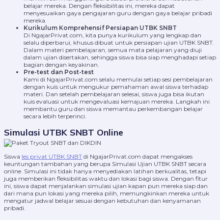
belajar mereka. Dengan fleksibilitas ini, mereka dapat
menyesuaikan gaya pengajaran guru dengan gaya belajar pribadi
mereka.
Kurikulum Komprehensif Persiapan UTBK SNBT
Di NgajarPrivat.com, kita punya kurikulum yang lengkap dan
selalu diperbarui, khusus dibuat untuk persiapan ujian UTBK SNBT.
Dalam materi pembelajaran, semua mata pelajaran yang diuji
dalam ujian disertakan, sehingga siswa bisa siap menghadapi setiap
bagian dengan keyakinan.
Pre-test dan Post-test
Kami di NgajarPrivat.com selalu memulai setiap sesi pembelajaran
dengan kuis untuk mengukur pemahaman awal siswa terhadap
materi. Dan setelah pembelajaran selesai, siswa juga bisa ikutan
kuis evaluasi untuk mengevaluasi kemajuan mereka. Langkah ini
membantu guru dan siswa memantau perkembangan belajar
secara lebih terperinci.
Simulasi UTBK SNBT Online
Siswa
les privat UTBK SNBT
di NgajarPrivat.com dapat mengakses
keuntungan tambahan yang berupa Simulasi Ujian UTBK SNBT secara
online. Simulasi ini tidak hanya menyediakan latihan berkualitas, tetapi
juga memberikan fleksibilitas waktu dan lokasi bagi siswa. Dengan fitur
ini, siswa dapat menjalankan simulasi ujian kapan pun mereka siap dan
dari mana pun lokasi yang mereka pilih, memungkinkan mereka untuk
mengatur jadwal belajar sesuai dengan kebutuhan dan kenyamanan
pribadi.