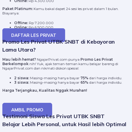
Online:
Rp 4.300.000
Paket Platinum:
Kamu bakal dapet 24 sesi les privat dalam 1 bulan.
Biayanya:
Offline:
Rp 7.200.000
Online:
Rp 6.500.000
DAFTAR LES PRIVAT
Promo Les Privat UTBK SNBT di Kebayoran
Lama Utara?
Mau lebih hemat?
NgajarPrivat.com punya
Promo Les Privat
Berkelompok
nih! Yuk, ajak teman-teman kamu belajar bareng di
NgajarPrivat.com dan nikmati diskon spesial:
2 siswa:
Masing-masing hanya bayar
75%
dari harga individu.
3 siswa:
Masing-masing hanya bayar
65%
dari harga individu.
Harga Terjangkau, Kualitas Nggak Murahan!
AMBIL PROMO
Testimoni Siswa Les Privat UTBK SNBT
Belajar Lebih Personal, untuk Hasil lebih Optimal