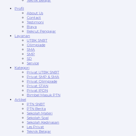
Teknik Belajar
Profil
About Us
Contact
Testimoni
Biaya
Rekrut Pengajar
Layanan
UTBK SNBT
Olimpiade
SMA
SMP
SD
Service
Kategori
Privat UTBK SNBT
Privat SMP & SMA
Privat Olimpiade
Privat STAN
Privat IPDN
Bimbel Masuk PTN
Artikel
PTN SNBT
PTN Berita
Sekolah Materi
Sekolah Soal
Sekolah Kedinasan
Les Privat
Teknik Belajar