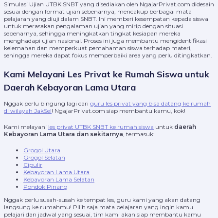
Simulasi Ujian UTBK SNBT yang disediakan oleh NgajarPrivat.com didesain
sesuai dengan format ujian sebenarnya, mencakup berbagai mata
pelajaran yang diuji dalam SNBT. Ini memberi kesempatan kepada siswa
untuk merasakan pengalaman ujian yang mirip dengan situasi
sebenarnya, sehingga meningkatkan tingkat kesiapan mereka
menghadapi ujian nasional. Proses ini juga membantu mengidentifikasi
kelemahan dan memperkuat pemahaman siswa terhadap materi,
sehingga mereka dapat fokus memperbaiki area yang perlu ditingkatkan.
Kami Melayani Les Privat ke Rumah Siswa untuk
Daerah Kebayoran Lama Utara
Nggak perlu bingung lagi cari
guru les privat yang bisa datang ke rumah
di wilayah JakSel
! NgajarPrivat.com siap membantu kamu, kok!
Kami melayani
les privat UTBK SNBT ke rumah siswa
untuk
daerah
Kebayoran Lama Utara dan sekitarnya
, termasuk:
Grogol Utara
Grogol Selatan
Cipulir
Kebayoran Lama Utara
Kebayoran Lama Selatan
Pondok Pinang
Nggak perlu susah-susah ke tempat les, guru kami yang akan datang
langsung ke rumahmu! Pilih saja mata pelajaran yang ingin kamu
pelajari dan jadwal yang sesuai, tim kami akan siap membantu kamu