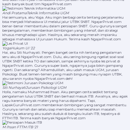
kasih banyak buat tim NgajarPrivat.com
Andi Pratama
Teknik Informatika UGM
Hai semuanya, aku Yoga. Aku ingin berbagi cerita tentang perjalananku
bisa menjadi Mahasiswa UI melalui jalur UTBK SNBT. NgajarPrivat.com
benar-benar membantuku dalam persiapan SNBT. Guru-gurunya sangat
berpengalaman, memberikan bimbingan yang intensif, dan strategi
khusus menghadapi ujian. Hasilnya, aku sekarang meraih impianku
sebagai mahasiswa UI jurusan Hukum. Terima kasih NgajarPrivat.com
Yoga
Hukum UI '22
Hai, aku Siti Nurhayati. Pengen banget cerita nih tentang pengalaman
seru aku di NgajarPrivat.com. Dulu, aku sering bingung ngeliat soal-soal
UTBK SNBT ketika TO dari sekolah, sampe akhirnya nyoba les privat di
NgajarPrivat.com. Gurunya super baik, ngajarnya juga bikin gampang
ngerti. Dan sekarang? Alhamdulillah, aku udah masuk UGM, jurusan
Psikologi. Buat temen-temen yang masih bingung mau nyiapin UTBK,
aku saranin nyoba NgajarPrivat.com deh!
Siti Nurhayati
Jurusan Psikologi UGM
Holla, namaku Muhammad Ihsan. Aku pengen cerita sedikit tentang
pengalaman lulus UTBK SNBT dan berhasil masuk ITB. Awalnya, aku agak
ragu karena banyak materi yang harus dipahami. Tapi,
LapakGuruPrivat.com memberikan bimbingan yang sangat membantu.
Gurunya ramah dan selalu siap membantu memecahkan masalah.
Hasilnya, sekarang aku sudah duduk di bangku kuliah ITB, tepatnya di
FTTM ITB. Terima kasih banyak NgajarPrivat.com
M Ihsan
FTTM ITB '21