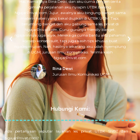
Hai, nama saya Rina Dewi, dan aku cuma pengen cerita
gimana perjalanan aku nyiapin UTBK bareng
NgajarPrivat.com. Jujur, awalnya aku bingung banget sama
materi-materi yang bakal diujikan di UTBK UGM. Tapi,
beruntung banget deh aku gabung sama les privat di
NgajarPrivat.com. Guru-gurunya friendly banget,
ngajarinnya juga asyik. Mereka ga cuma bantu aku pahamin
konsep-konsep sulit, tapi juga kasih tips khusus buat
ngadepin ujian. Nah, hasilnya sekarang aku udah nyemplung
di UGM, jurusan Ilmu Komunikasi. Terima kasih
NgajarPrivat.com
Rina Dewi
Jurusan Ilmu Komunikasi UGM
Hubungi Kami:
Ada pertanyaan seputar layanan les privat UTBK SNBT dari
NgajarPrivat.com?