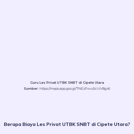
Guru Les Privat UTBK SNBT di Cipete Utara
Sumber:
https://maps.app.goo.gl/7NEzPxvu5cUiV8gz6
Berapa Biaya Les Privat UTBK SNBT di Cipete Utara?