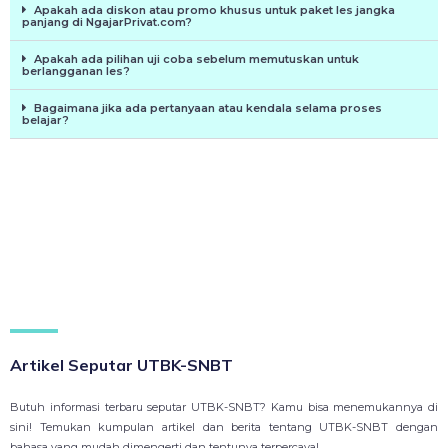
Apakah ada diskon atau promo khusus untuk paket les jangka
panjang di NgajarPrivat.com?
Apakah ada pilihan uji coba sebelum memutuskan untuk
berlangganan les?
Bagaimana jika ada pertanyaan atau kendala selama proses
belajar?
Artikel Seputar UTBK-SNBT
Butuh informasi terbaru seputar UTBK-SNBT? Kamu bisa menemukannya di
sini! Temukan kumpulan artikel dan berita tentang UTBK-SNBT dengan
bahasa yang mudah dimengerti dan tentunya terpercaya!