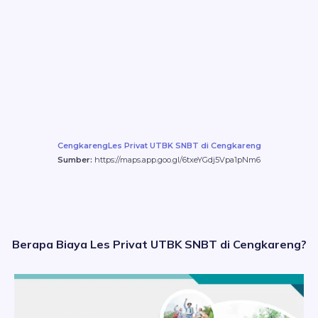
CengkarengLes Privat UTBK SNBT di Cengkareng
Sumber:
https://maps.app.goo.gl/6txeYGdj5Vpa1pNm6
Berapa Biaya Les Privat UTBK SNBT di Cengkareng?