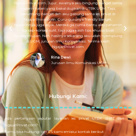
NgajarPrivat.com. Jujur, awalnya aku bingung banget sama
materi-materi yang bakal diujikan di UTBK UGM. Tapi,
beruntung banget deh aku gabung sama les privat di
NgajarPrivat.com. Guru-gurunya friendly banget,
ngajarinnya juga asyik. Mereka ga cuma bantu aku pahamin
konsep-konsep sulit, tapi juga kasih tips khusus buat
ngadepin ujian. Nah, hasilnya sekarang aku udah nyemplung
di UGM, jurusan Ilmu Komunikasi. Terima kasih
NgajarPrivat.com
Rina Dewi
Jurusan Ilmu Komunikasi UGM
Hubungi Kami:
Ada pertanyaan seputar layanan les privat UTBK SNBT dari
NgajarPrivat.com?
Kamu bisa hubungi tim CS kami emlalui kontak berikut: