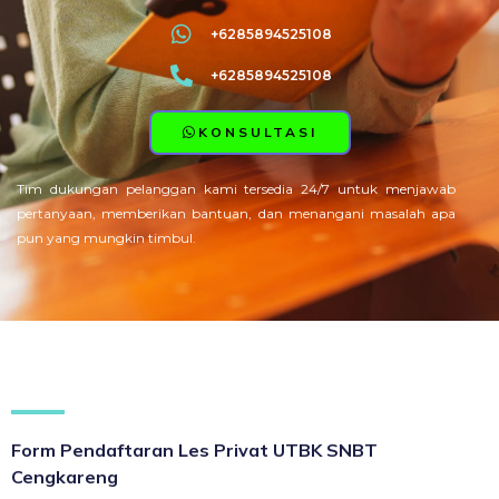
+6285894525108
+6285894525108
KONSULTASI
Tim dukungan pelanggan kami tersedia 24/7 untuk menjawab
pertanyaan, memberikan bantuan, dan menangani masalah apa
pun yang mungkin timbul.
Form Pendaftaran Les Privat UTBK SNBT
Cengkareng