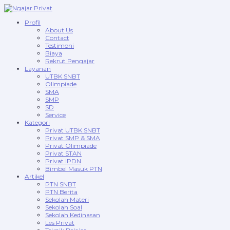
Profil
About Us
Contact
Testimoni
Biaya
Rekrut Pengajar
Layanan
UTBK SNBT
Olimpiade
SMA
SMP
SD
Service
Kategori
Privat UTBK SNBT
Privat SMP & SMA
Privat Olimpiade
Privat STAN
Privat IPDN
Bimbel Masuk PTN
Artikel
PTN SNBT
PTN Berita
Sekolah Materi
Sekolah Soal
Sekolah Kedinasan
Les Privat