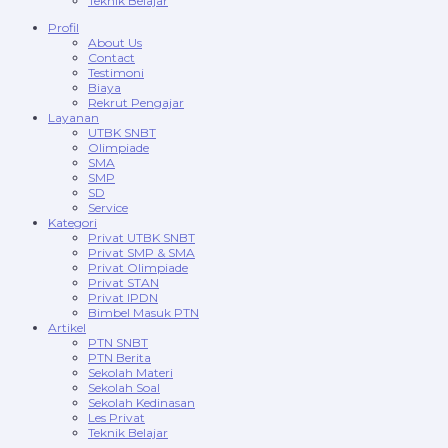
Teknik Belajar
Profil
About Us
Contact
Testimoni
Biaya
Rekrut Pengajar
Layanan
UTBK SNBT
Olimpiade
SMA
SMP
SD
Service
Kategori
Privat UTBK SNBT
Privat SMP & SMA
Privat Olimpiade
Privat STAN
Privat IPDN
Bimbel Masuk PTN
Artikel
PTN SNBT
PTN Berita
Sekolah Materi
Sekolah Soal
Sekolah Kedinasan
Les Privat
Teknik Belajar