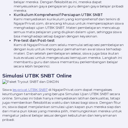
belajar mereka. Dengan fleksibilitas ini, mereka dapat
menyesuaikan gaya pengajaran guru dengan gaya belajar pribadi
mereka.
Kurikulum Komprehensif Persiapan UTBK SNBT
Kami menyediakan kurikulum yang komprehensif dan terkini di
NgajarPrivat.com, dirancang khusus untuk mempersiapkan siswa
menghadapi ujian UTBK SNBT. Materi pembelajaran mencakup
semua mata pelajaran yang diujikan dalam ujian, sehingga siswa
bisa menghadapi setiap bagian dengan keyakinan.
Pre-test dan Post-test
Kami di NgajarPrivat.com selalu memulai setiap sesi pembelajaran
dengan kuis untuk mengukur pemahaman awal siswa terhadap
materi. Dan setelah pembelajaran selesai, siswa juga bisa ikutan
kuis evaluasi untuk mengevaluasi kemajuan mereka. Langkah ini
membantu guru dan siswa memantau perkembangan belajar
secara lebih terperinci.
Simulasi UTBK SNBT Online
Siswa
les privat UTBK SNBT
di NgajarPrivat.com dapat mengakses
keuntungan tambahan yang berupa Simulasi Ujian UTBK SNBT secara
online. Simulasi ini tidak hanya menyediakan latihan berkualitas, tetapi
juga memberikan fleksibilitas waktu dan lokasi bagi siswa. Dengan fitur
ini, siswa dapat menjalankan simulasi ujian kapan pun mereka siap dan
dari mana pun lokasi yang mereka pilih, memungkinkan mereka untuk
mengatur jadwal belajar sesuai dengan kebutuhan dan kenyamanan
pribadi.