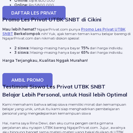
Offline:
Rp 8.600.000
Online:
Rp 5.800.000
DAFTAR LES PRIVAT
Promo Les Privat UTBK SNBT di Cikini
Mau lebih hemat?
NgajarPrivat.com punya
Promo Les Privat UTBK
SNBT
Berkelompok
nih! Yuk, ajak teman-teman kamu belajar bareng di
NgajarPrivat.com dan nikmati diskon spesial:
2 siswa:
Masing-masing hanya bayar
75%
dari harga individu.
3 siswa:
Masing-masing hanya bayar
65%
dari harga individu.
Harga Terjangkau, Kualitas Nggak Murahan!
AMBIL PROMO
Testimoni Siswa Les Privat UTBK SNBT
Belajar Lebih Personal, untuk Hasil lebih Optimal
Kami memahami bahwa setiap siswa memiliki minat dan kemampuan
belajar yang unik, untuk itu kami siap menghadirkan pembelajaran
personal yang mengedepankan kemampuan siswa
Hai, nama saya Rina Dewi, dan aku cuma pengen cerita gimana
perjalanan aku nyiapin UTBK bareng NgajarPrivat.com. Jujur, awalnya
aku bingung banget sama materi-materi yang bakal diujikan di UTBK