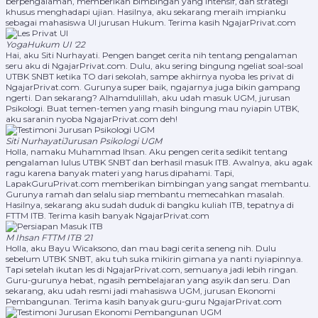
berpengalaman, memberikan bimbingan yang intensif, dan strategi
khusus menghadapi ujian. Hasilnya, aku sekarang meraih impianku
sebagai mahasiswa UI jurusan Hukum. Terima kasih NgajarPrivat.com
Yoga
Hukum UI '22
Hai, aku Siti Nurhayati. Pengen banget cerita nih tentang pengalaman
seru aku di NgajarPrivat.com. Dulu, aku sering bingung ngeliat soal-soal
UTBK SNBT ketika TO dari sekolah, sampe akhirnya nyoba les privat di
NgajarPrivat.com. Gurunya super baik, ngajarnya juga bikin gampang
ngerti. Dan sekarang? Alhamdulillah, aku udah masuk UGM, jurusan
Psikologi. Buat temen-temen yang masih bingung mau nyiapin UTBK,
aku saranin nyoba NgajarPrivat.com deh!
Siti Nurhayati
Jurusan Psikologi UGM
Holla, namaku Muhammad Ihsan. Aku pengen cerita sedikit tentang
pengalaman lulus UTBK SNBT dan berhasil masuk ITB. Awalnya, aku agak
ragu karena banyak materi yang harus dipahami. Tapi,
LapakGuruPrivat.com memberikan bimbingan yang sangat membantu.
Gurunya ramah dan selalu siap membantu memecahkan masalah.
Hasilnya, sekarang aku sudah duduk di bangku kuliah ITB, tepatnya di
FTTM ITB. Terima kasih banyak NgajarPrivat.com
M Ihsan
FTTM ITB '21
Holla, aku Bayu Wicaksono, dan mau bagi cerita seneng nih. Dulu
sebelum UTBK SNBT, aku tuh suka mikirin gimana ya nanti nyiapinnya.
Tapi setelah ikutan les di NgajarPrivat.com, semuanya jadi lebih ringan.
Guru-gurunya hebat, ngasih pembelajaran yang asyik dan seru. Dan
sekarang, aku udah resmi jadi mahasiswa UGM, jurusan Ekonomi
Pembangunan. Terima kasih banyak guru-guru NgajarPrivat.com