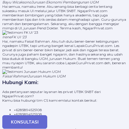
Bayu Wicaksono
Jurusan Ekonomi Pembangunan UGM
Hai semua, namaku Irene. Aku senang bisa berbagi cerita tentang
suksesku masuk UI melalui jalur UTBK SNBT. NgajarPrivat.com
memberikan bimbingan yang tidak hanya akademis, tapi juga
memberikan tips dan trik cerdas dalam menghadapi ujian. Guru-gurunya
ramah dan berpengalaman. Sekarang, aku dengan bangga mengejar
mimpi di UI, jurusan Pend Dokter. Terima kasih, NgajarPrivat.com
Irene
FK UI '23
Hai, namaku Faisal Rahman. Aku tuh dulu bener-bener kebingungan
ngadepin UTBK, tapi untung banget kenal LapakGuruPrivat.com. Les
privat di sini bener-bener bikin belajar jadi asik dan nggak terasa berat.
Gurunya juga paham banget ngajarin, dan hasilnya sekarang aku udah
bisa duduk di bangku UGM, jurusan Hukum. Buat temen-temen yang
mau nyiapin UTBK, aku saranin coba LapakGuruPrivat.com deh, beneran
membantu!
Faisal Rahman
Jurusan Hukum UGM
Hubungi Kami:
Ada pertanyaan seputar layanan les privat UTBK SNBT dari
NgajarPrivat.com?
Kamu bisa hubungi tim CS kami emlalui kontak berikut:
+6285894525108
+6285894525108
KONSULTASI