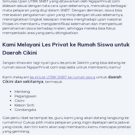
Simulasi Ujian UTBK SNBT yang ditawarkan oleh NgajarPrivat.com
didesain sesuai dengan tata cara ujian sebenarnya, mencakup berbagai
mata pelajaran yang diuji dalam SNBT. Dengan demikian, siswa bisa
merasakan pengalaman ujian yang mirip dengan situasi sebenarnya,
meningkatkan tingkat kesiapan mereka menghadapi ujian nasional.
Proses ini membantu mengidentifikasi kelemahan dan memperkuat
pemahaman siswa terhadap materi, sehingga mereka bisa fokus
memperbaiki area yang perlu ditingkatkan.
Kami Melayani Les Privat ke Rumah Siswa untuk
Daerah Cikini
Jangan khawatir lagi nyari guru les privat Jaktim yang bisa datang ke
rumah siswa! NgajarPrivat.com siap sedia untuk membantu kamu!
Kami melayani
les privat UTBK SNBT ke rumah siswa
untuk
daerah
Cikini dan sekitarnya
, termasuk:
Menteng
Pegangsaan
Cikini
Kebon Sirih
Gondangdia
Gak perlu ribet ke tempat les, guru kami yang akan datang langsung ke
rumahmu! Cukup pilih mata pelajaran yang ingin dipelajari serta jadwal
yang cocok, dan tim kami akan siap membantu kamu mencapai prestasi
yang gemilang.