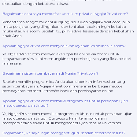
disesuaikan dengan kebutuhan siswa.
Bagaimana cara saya mendaftar untuk les privat di NgajarPrivat.com?
Pendaftaran sangat mudah! Kunjungi situs web NgajarPrivat.com, pilih
mata pelajaran yang diinginkan, dan tentukan apakah ingin les tatap
muka atau via zoom. Setelah itu, pilih jadwal les sesuai dengan kebutuhan
anak Anda.
Apakah NgajarPrivat.com menyediakan layanan les online via zoom?
Ya, NgajarPrivat.com menyediakan opsi les online via zoom untuk
kenyamanan siswa. Ini memungkinkan pembelajaran yang fleksibel dari
mana saja.
Bagaimana sistem pembayaran di NgajarPrivat.com?
Setelah memilih program les, Anda akan diberikan informasi tentang
sistem pembayaran. NgajarPrivat.com menerima berbagai metode
pembayaran, termasuk transfer bank dan pembayaran online.
Apakah NgajarPrivat.com memiliki program les untuk persiapan ujian
masuk perguruan tinggi?
Ya, NgajarPrivat.com memiliki program les khusus untuk persiapan ujian
masuk perguruan tinggi. Guru-guru kami terampil dalam
mempersiapkan siswa untuk menghadapi ujian masuk universitas.
Bagaimana jika saya ingin mengganti guru setelah beberapa sesi les?