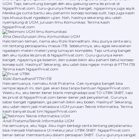
UGM. Tapi, beruntung banget deh aku gabung sama les privat di
NgajarPrivat.com. Guru-gurunya friendly banget, ngajarinnya juga asyik.
Mereka ga cuma bantu aku pahamin konsep-konsep sulit, tapi juga kasih
tips khusus buat ngadepin ujian. Nah, hasilnya sekarang aku udah
nyemplung di UGM, jurusan Ilmu Komunikasi. Terima kasih
NgajarPrivat.com
Rina Dewi
Jurusan Ilmu Komunikasi UGM
Halo teman-teman, nama aku Rizki Ramadhani. Aku punya cerita seru
nih tentang persiapanku masuk ITB. Sebelumnya, aku agak kewalahan
ngadapin materi-materi yang lumayan kompleks. Tapi untung banget
deh aku nyoba les privat di NgajarPrivat.com. Guru-gurunya keren
banget, ngajarnya ga bosenin, dan sukses bikin aku paham betul konsep-
konsep sulit. Hasilnya? Sekarang, aku udah bisa ngejar mimpi di FTTM ITB.
Terima kasih NgajarPrivat.com
Rizki Ramadhani
FTTM ITB
Halo semuanya, namaku Andi Pratama. Gak nyangka banget bisa
sampai sejauh ini, dan gak akan bisa tanpa bantuan NgajarPrivat.com.
Waktu itu, aku bener-bener blank menghadapi soal TO UTBK SNBT, tapi
les privat di NgajarPrivat.com bener-bener jadi penyelamat. Gurunya
sabar banget ngejelasin, ga pernah bikin aku bosen. Hasilnya? Sekarang,
aku udah resmi jadi mahasiswa UGM jurusan Teknik Informatika. Terima
kasih banyak buat tim NgajarPrivat.com
Andi Pratama
Teknik Informatika UGM
Hai semuanya, aku Yoga. Aku ingin berbagi cerita tentang perjalananku
bisa menjadi Mahasiswa UI melalui jalur UTBK SNBT. NgajarPrivat.com
benar-benar membantuku dalam persiapan SNBT. Guru-gurunya sangat