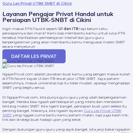
Guru Les Privat UTBK SNBT di Cikini
Layanan Pengajar Privat Handal untuk
Persiapan UTBK-SNBT di Cikini
Ingin masuk PTN Favorit seperti
UI dan ITB
tapi belum tahu
persiapannya dari mana? Kami siap membantu kamu untuk lulus PTN
tersebut Manfaatkan pembelajaran intensif dari guru-guru
berpengalaman yang akan membantu kamu menguasai materi SNBT
secara menyeluruh
DAFTAR LES PRIVAT
NgajarPrivat.com adalah jawaban buat kamu yang pengen masuk kuliah
di PTN favorit kayak UI dan ITB lewat jalur UTBK SNBT. Saya paham
sepenuhnya, masuk universitas top itu tidak mudah, apalagi menghadapi
SNBT yang begitu serius.
Di NgajarPrivat.com, kita punya guru-guru yang udah berpengalaman
banget. Mereka bisa ngasih pembelajaran yang intens dan mendalam
tentang materi SNBT. Kita ngerti banget, persiapan buat ujian seleksi itu
penting banget. Makanya, kita ngasih layanan
Guru Les Privat UTBK
SNBT
yang nggak cuma bantu kamu paham materi, tapi juga kasih trik-
trik dan strategi buat hadapi ujian yang ketat.
Dengan dukungan guru-guru yang asyik banget, kita janji bakal ngajakin