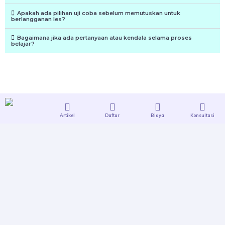
Apakah ada pilihan uji coba sebelum memutuskan untuk
berlangganan les?
Bagaimana jika ada pertanyaan atau kendala selama proses
belajar?
Artikel
Daftar
Biaya
Konsultasi