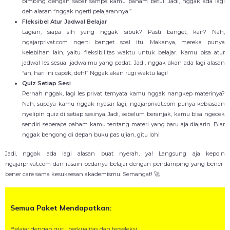
bimbing dengan sabar sampe kamu paham betul. Jadi, nggak ada lagi
deh alasan “nggak ngerti pelajarannya.”
Fleksibel Atur Jadwal Belajar
Lagian, siapa sih yang nggak sibuk? Pasti banget, kan? Nah,
ngajarprivat.com ngerti banget soal itu. Makanya, mereka punya
kelebihan lain, yaitu fleksibilitas waktu untuk belajar. Kamu bisa atur
jadwal les sesuai jadwalmu yang padat. Jadi, nggak akan ada lagi alasan
“ah, hari ini capek, deh!” Nggak akan rugi waktu lagi!
Quiz Setiap Sesi
Pernah nggak, lagi les privat ternyata kamu nggak nangkep materinya?
Nah, supaya kamu nggak nyasar lagi, ngajarprivat.com punya kebiasaan
nyelipin quiz di setiap sesinya. Jadi, sebelum beranjak, kamu bisa ngecek
sendiri seberapa paham kamu tentang materi yang baru aja diajarin. Biar
nggak bengong di depan buku pas ujian, gitu loh!
Jadi, nggak ada lagi alasan buat nyerah, ya! Langsung aja kepoin
ngajarprivat.com dan rasain bedanya belajar dengan pendamping yang bener-
bener care sama kesuksesan akademismu. Semangat! 🚀
Semua Paket Mendapatkan:
Belajar dengan guru berkualitas dan terseleksi