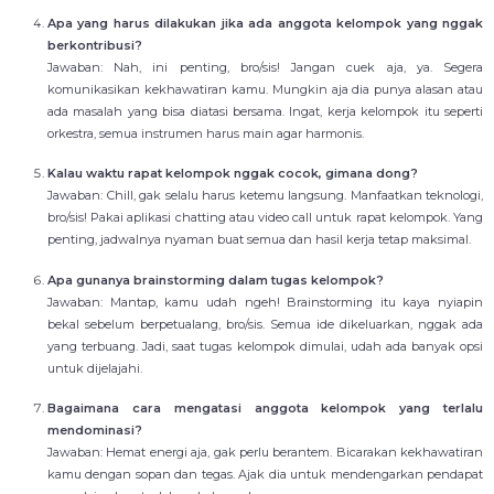
Apa yang harus dilakukan jika ada anggota kelompok yang nggak
berkontribusi?
Jawaban: Nah, ini penting, bro/sis! Jangan cuek aja, ya. Segera
komunikasikan kekhawatiran kamu. Mungkin aja dia punya alasan atau
ada masalah yang bisa diatasi bersama. Ingat, kerja kelompok itu seperti
orkestra, semua instrumen harus main agar harmonis.
Kalau waktu rapat kelompok nggak cocok, gimana dong?
Jawaban: Chill, gak selalu harus ketemu langsung. Manfaatkan teknologi,
bro/sis! Pakai aplikasi chatting atau video call untuk rapat kelompok. Yang
penting, jadwalnya nyaman buat semua dan hasil kerja tetap maksimal.
Apa gunanya brainstorming dalam tugas kelompok?
Jawaban: Mantap, kamu udah ngeh! Brainstorming itu kaya nyiapin
bekal sebelum berpetualang, bro/sis. Semua ide dikeluarkan, nggak ada
yang terbuang. Jadi, saat tugas kelompok dimulai, udah ada banyak opsi
untuk dijelajahi.
Bagaimana cara mengatasi anggota kelompok yang terlalu
mendominasi?
Jawaban: Hemat energi aja, gak perlu berantem. Bicarakan kekhawatiran
kamu dengan sopan dan tegas. Ajak dia untuk mendengarkan pendapat