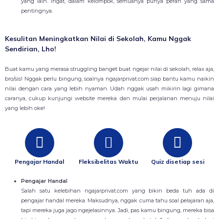
yang lain. Ingat, dalam kelompok, semuanya punya peran yang sama
pentingnya.
Kesulitan Meningkatkan Nilai di Sekolah, Kamu Nggak
Sendirian, Lho!
Buat kamu yang merasa struggling banget buat ngejar nilai di sekolah, relax aja,
bro/sis! Nggak perlu bingung, soalnya ngajarprivat.com siap bantu kamu naikin
nilai dengan cara yang lebih nyaman. Udah nggak usah mikirin lagi gimana
caranya, cukup kunjungi website mereka dan mulai perjalanan menuju nilai
yang lebih oke!
Pengajar Handal
Fleksibelitas Waktu
Quiz disetiap sesi
Pengajar Handal
Salah satu kelebihan ngajarprivat.com yang bikin beda tuh ada di
pengajar handal mereka. Maksudnya, nggak cuma tahu soal pelajaran aja,
tapi mereka juga jago ngejelasinnya. Jadi, pas kamu bingung, mereka bisa