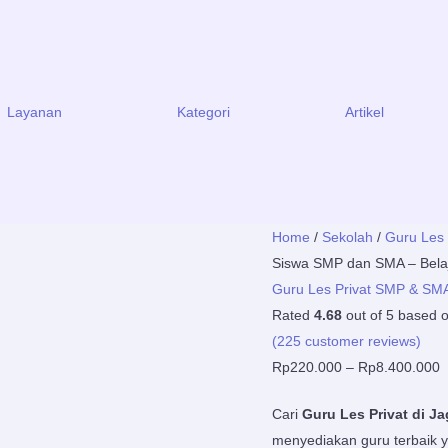
Layanan
Kategori
Artikel
Guru
P
Home
/
Sekolah
/
Guru Les
Les
r
Siswa SMP dan SMA – Belaj
Privat
R
Guru Les Privat SMP & SM
di
t
Rated
4.68
out of 5 based 
Jagakarsa
R
(
225
customer reviews)
untuk
Rp
220.000
–
Rp
8.400.000
Siswa
Cari
Guru Les Privat di J
SMP
menyediakan guru terbaik 
dan