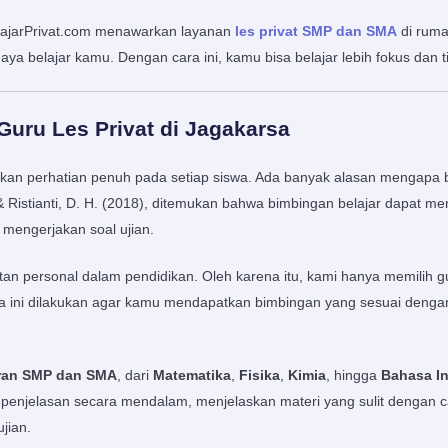
gajarPrivat.com menawarkan layanan
les privat SMP dan SMA
di ruma
gaya belajar kamu. Dengan cara ini, kamu bisa belajar lebih fokus dan
Guru Les Privat di Jagakarsa
ikan perhatian penuh pada setiap siswa. Ada banyak alasan mengapa b
 & Ristianti, D. H. (2018), ditemukan bahwa bimbingan belajar dapat m
 mengerjakan soal ujian.
an personal dalam pendidikan. Oleh karena itu, kami hanya memilih gu
 ini dilakukan agar kamu mendapatkan bimbingan yang sesuai dengan c
aran SMP dan SMA
, dari
Matematika
,
Fisika
,
Kimia
, hingga
Bahasa In
penjelasan secara mendalam, menjelaskan materi yang sulit dengan
jian.