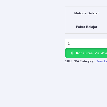
SMA
–
Metode Belajar
Belajar
Jadi
Paket Belajar
Lebih
Mudah
dengan
NgajarPrivat.com!
Konsultasi Via Wh
quantity
SKU:
N/A
Category:
Guru L