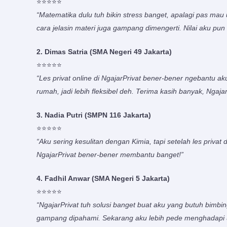
⭐️⭐️⭐️⭐️⭐️
“Matematika dulu tuh bikin stress banget, apalagi pas mau u
cara jelasin materi juga gampang dimengerti. Nilai aku pun 
2. Dimas Satria (SMA Negeri 49 Jakarta)
⭐️⭐️⭐️⭐️⭐️
“Les privat online di NgajarPrivat bener-bener ngebantu ak
rumah, jadi lebih fleksibel deh. Terima kasih banyak, Ngajar
3. Nadia Putri (SMPN 116 Jakarta)
⭐️⭐️⭐️⭐️⭐️
“Aku sering kesulitan dengan Kimia, tapi setelah les priva
NgajarPrivat bener-bener membantu banget!”
4. Fadhil Anwar (SMA Negeri 5 Jakarta)
⭐️⭐️⭐️⭐️⭐️
“NgajarPrivat tuh solusi banget buat aku yang butuh bimbin
gampang dipahami. Sekarang aku lebih pede menghadapi u