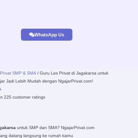
WhatsApp Us
rice
 Privat SMP & SMA
/ Guru Les Privat di Jagakarsa untuk
ange:
ar Jadi Lebih Mudah dengan NgajarPrivat.com!
p220.000
A
hrough
on
225
customer ratings
p8.400.000
agakarsa
untuk SMP dan SMA? NgajarPrivat.com
yang datang langsung ke rumah kamu