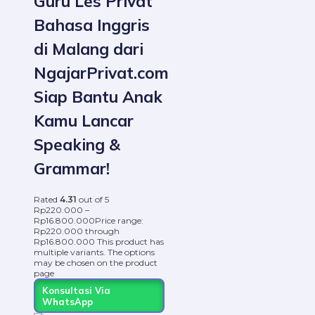
Guru Les Privat
Bahasa Inggris
di Malang dari
NgajarPrivat.com
Siap Bantu Anak
Kamu Lancar
Speaking &
Grammar!
Rated
4.31
out of 5
Rp
220.000
–
Rp
16.800.000
Price range:
Rp220.000 through
Rp16.800.000
This product has
multiple variants. The options
may be chosen on the product
page
Konsultasi Via
WhatsApp