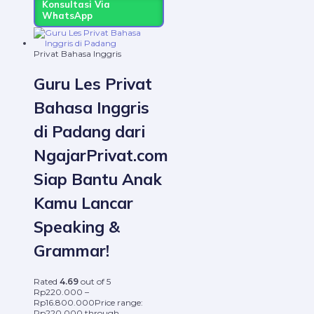
Konsultasi Via
WhatsApp
Privat Bahasa Inggris
Guru Les Privat
Bahasa Inggris
di Padang dari
NgajarPrivat.com
Siap Bantu Anak
Kamu Lancar
Speaking &
Grammar!
Rated
4.69
out of 5
Rp
220.000
–
Rp
16.800.000
Price range:
Rp220.000 through