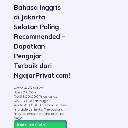
Bahasa Inggris
di Jakarta
Selatan Paling
Recommended –
Dapatkan
Pengajar
Terbaik dari
NgajarPrivat.com!
Rated
4.23
out of 5
Rp
220.000
–
Rp
16.800.000
Price range:
Rp220.000 through
Rp16.800.000
This product has
multiple variants. The options
may be chosen on the product
page
Konsultasi Via