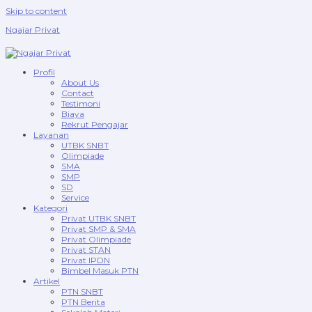
Skip to content
Ngajar Privat
Profil
About Us
Contact
Testimoni
Biaya
Rekrut Pengajar
Layanan
UTBK SNBT
Olimpiade
SMA
SMP
SD
Service
Kategori
Privat UTBK SNBT
Privat SMP & SMA
Privat Olimpiade
Privat STAN
Privat IPDN
Bimbel Masuk PTN
Artikel
PTN SNBT
PTN Berita