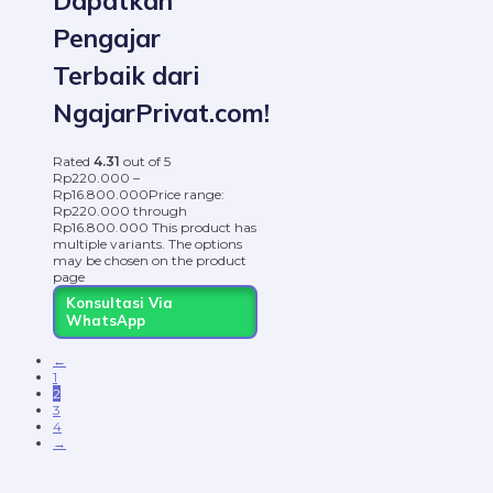
Dapatkan
Pengajar
Terbaik dari
NgajarPrivat.com!
Rated
4.31
out of 5
Rp
220.000
–
Rp
16.800.000
Price range:
Rp220.000 through
Rp16.800.000
This product has
multiple variants. The options
may be chosen on the product
page
Konsultasi Via
WhatsApp
←
1
2
3
4
→