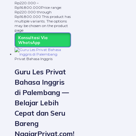
Rp
220.000
–
Rp
16.800.000
Price range:
Rp220.000 through
Rp16.800.000
This product has
multiple variants. The options
may be chosen on the product
page
Konsultasi Via
WhatsApp
Privat Bahasa Inggris
Guru Les Privat
Bahasa Inggris
di Palembang —
Belajar Lebih
Cepat dan Seru
Bareng
NgajarPrivat.com!