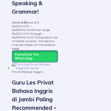
Speaking &
Grammar!
Rated
4.54
out of 5
Rp
220.000
–
Rp
16.800.000
Price range:
Rp220.000 through
Rp16.800.000
This product has
multiple variants. The options
may be chosen on the product
page
Konsultasi Via
WhatsApp
Privat Bahasa Inggris
Guru Les Privat
Bahasa Inggris
di Jambi Paling
Recommended –