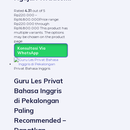
Rated
4.31
out of 5
Rp
220.000
–
Rp
16.800.000
Price range:
Rp220.000 through
Rp16.800.000
This product has
multiple variants. The options
may be chosen on the product
page
Konsultasi Via
WhatsApp
Privat Bahasa Inggris
Guru Les Privat
Bahasa Inggris
di Pekalongan
Paling
Recommended –