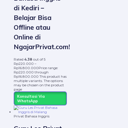
di Kediri –
Belajar Bisa
Offline atau
Online di
NgajarPrivat.com!
Rated
4.38
out of 5
Rp
220.000
–
Rp
16.800.000
Price range:
Rp220.000 through
Rp16.800.000
This product has
multiple variants. The options
may be chosen on the product
page
Konsultasi Via
WhatsApp
Privat Bahasa Inggris