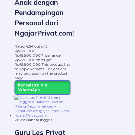
Anak dengan
Pendampingan
Personal dari
NgajarPrivat.com!
Rated
4.54
out of 5
Rp
220.000
–
Rp
16.800.000
Price range:
Rp220.000 through
Rp16.800.000
This product has
multiple variants. The options
may be chosen on the product
page
Konsultasi Via
WhatsApp
Privat Bahasa Inggris
Guru Les Privat