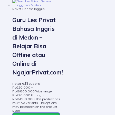
Privat Bahasa Inggris
Guru Les Privat
Bahasa Inggris
di Medan –
Belajar Bisa
Offline atau
Online di
NgajarPrivat.com!
Rated
4.31
out of 5
Rp
220.000
–
Rp
16.800.000
Price range:
Rp220.000 through
Rp16.800.000
This product has
multiple variants. The options
may be chosen on the product
page