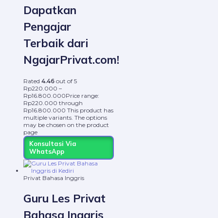
Dapatkan
Pengajar
Terbaik dari
NgajarPrivat.com!
Rated
4.46
out of 5
Rp
220.000
–
Rp
16.800.000
Price range:
Rp220.000 through
Rp16.800.000
This product has
multiple variants. The options
may be chosen on the product
page
Konsultasi Via
WhatsApp
Privat Bahasa Inggris
Guru Les Privat
Bahasa Inggris