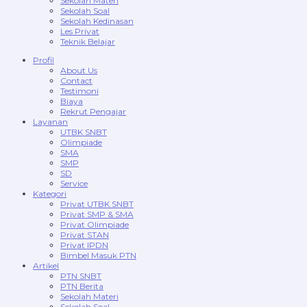
Sekolah Materi
Sekolah Soal
Sekolah Kedinasan
Les Privat
Teknik Belajar
Profil
About Us
Contact
Testimoni
Biaya
Rekrut Pengajar
Layanan
UTBK SNBT
Olimpiade
SMA
SMP
SD
Service
Kategori
Privat UTBK SNBT
Privat SMP & SMA
Privat Olimpiade
Privat STAN
Privat IPDN
Bimbel Masuk PTN
Artikel
PTN SNBT
PTN Berita
Sekolah Materi
Sekolah Soal