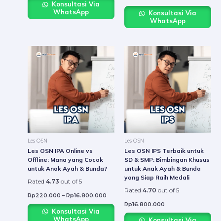
Konsultasi Via
WhatsApp
Konsultasi Via
WhatsApp
Price
This
This
range:
product
product
Rp220.000
through
has
has
Rp16.800.000
multiple
multiple
variants.
variants.
The
The
options
options
may
may
be
be
Les OSN
Les OSN
chosen
chosen
Les OSN IPA Online vs
Les OSN IPS Terbaik untuk
on
on
Offline: Mana yang Cocok
SD & SMP: Bimbingan Khusus
untuk Anak Ayah & Bunda?
untuk Anak Ayah & Bunda
the
the
yang Siap Raih Medali
product
product
Rated
4.73
out of 5
Rated
4.70
out of 5
page
page
Rp
220.000
–
Rp
16.800.000
Rp
16.800.000
Konsultasi Via
WhatsApp
Konsultasi Via