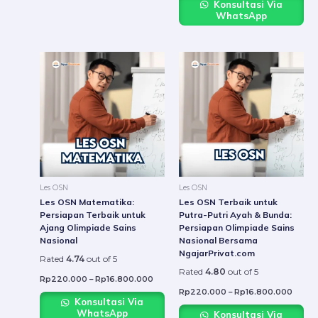
Konsultasi Via
WhatsApp
Price
Price
This
This
range:
range:
product
produ
Rp220.000
Rp22
through
throu
has
has
Rp16.800.000
Rp16.
multiple
multip
variants.
varian
The
The
options
option
may
may
be
be
Les OSN
Les OSN
chosen
chose
Les OSN Matematika:
Les OSN Terbaik untuk
on
on
Persiapan Terbaik untuk
Putra-Putri Ayah & Bunda:
Ajang Olimpiade Sains
Persiapan Olimpiade Sains
the
the
Nasional
Nasional Bersama
product
produ
NgajarPrivat.com
Rated
4.74
out of 5
page
page
Rated
4.80
out of 5
Rp
220.000
–
Rp
16.800.000
Rp
220.000
–
Rp
16.800.000
Konsultasi Via
WhatsApp
Konsultasi Via