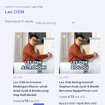
Skip
Home
/
Olimpiade
/ Les OSN
to
Les OSN
content
Showing all 12 results
Price
This
range:
produ
Rp22
throu
has
Rp16.
multip
varian
The
option
may
be
Les OSN
Les OSN
chose
Les OSN Astronomi:
Les OSN Biologi Intensif:
on
Bimbingan Khusus untuk
Siapkan Anak Ayah & Bunda
Anak Ayah & Bunda yang
Bersama NgajarPrivat.com
the
Siap Raih Medali
produ
Rated
4.73
out of 5
Rated
4.79
out of 5
page
Rp
220.000
–
Rp
16.800.000