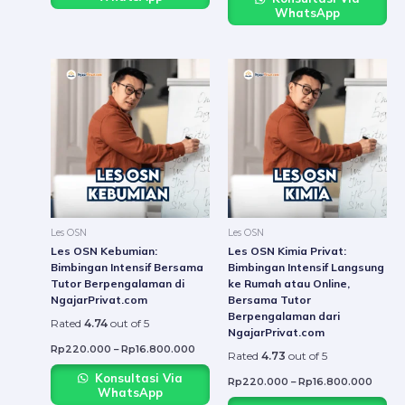
WhatsApp
Price
Price
This
This
range:
range:
product
produ
Rp220.000
Rp22
through
throu
has
has
Rp16.800.000
Rp16.
multiple
multip
variants.
varian
The
The
options
option
may
may
be
be
Les OSN
Les OSN
chosen
chose
Les OSN Kebumian:
Les OSN Kimia Privat:
on
on
Bimbingan Intensif Bersama
Bimbingan Intensif Langsung
Tutor Berpengalaman di
ke Rumah atau Online,
the
the
NgajarPrivat.com
Bersama Tutor
product
produ
Berpengalaman dari
Rated
4.74
out of 5
page
page
NgajarPrivat.com
Rp
220.000
–
Rp
16.800.000
Rated
4.73
out of 5
Konsultasi Via
Rp
220.000
–
Rp
16.800.000
WhatsApp