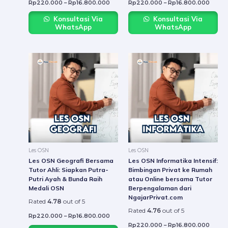
Rp
220.000
–
Rp
16.800.000
Rp
220.000
–
Rp
16.800.000
Konsultasi Via
Konsultasi Via
WhatsApp
WhatsApp
Price
Price
This
This
range:
range:
product
produ
Rp220.000
Rp22
through
throu
has
has
Rp16.800.000
Rp16.
multiple
multip
variants.
varian
The
The
options
option
may
may
be
be
Les OSN
Les OSN
chosen
chose
Les OSN Geografi Bersama
Les OSN Informatika Intensif:
on
on
Tutor Ahli: Siapkan Putra-
Bimbingan Privat ke Rumah
Putri Ayah & Bunda Raih
atau Online bersama Tutor
the
the
Medali OSN
Berpengalaman dari
product
produ
NgajarPrivat.com
Rated
4.78
out of 5
page
page
Rated
4.76
out of 5
Rp
220.000
–
Rp
16.800.000
Rp
220.000
–
Rp
16.800.000