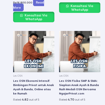
Read
Rp
16.800.000
Konsultasi Via
More
WhatsApp
Konsultasi Via
WhatsApp
Price
Price
This
This
range:
range:
product
produ
Rp220.000
Rp22
through
throu
has
has
Rp16.800.000
Rp16.
multiple
multip
variants.
varian
The
The
options
option
may
may
be
be
Les OSN
Les OSN
chosen
chose
Les OSN Ekonomi Intensif:
Les OSN Fisika SMP & SMA:
on
on
Bimbingan Privat untuk Anak
Siapkan Anak Ayah & Bunda
Ayah & Bunda, Online atau
Raih Medali OSN Bersama
the
the
ke Rumah
NgajarPrivat.com
product
produ
Rated
4.82
out of 5
Rated
4.70
out of 5
page
page