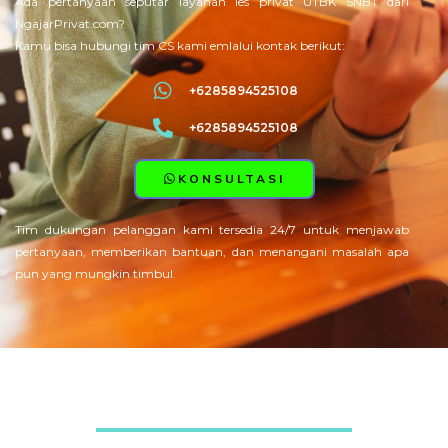
Ada pertanyaan seputar layanan les privat UTBK SNBT dari
NgajarPrivat.com?
Kamu bisa hubungi tim CS kami emlalui kontak berikut:
+6285894525108
+6285894525108
KONSULTASI
Tim dukungan pelanggan kami tersedia 24/7 untuk menjawab
pertanyaan, memberikan bantuan, dan menangani masalah apa
pun yang mungkin timbul.