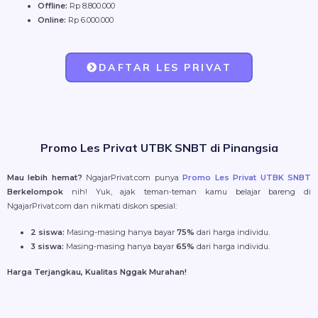
Offline:
Rp 8.800.000
Online:
Rp 6.000.000
DAFTAR LES PRIVAT
Promo Les Privat UTBK SNBT di Pinangsia
Mau lebih hemat?
NgajarPrivat.com punya
Promo Les Privat UTBK SNBT
Berkelompok
nih! Yuk, ajak teman-teman kamu belajar bareng di
NgajarPrivat.com dan nikmati diskon spesial:
2 siswa:
Masing-masing hanya bayar
75%
dari harga individu.
3 siswa:
Masing-masing hanya bayar
65%
dari harga individu.
Harga Terjangkau, Kualitas Nggak Murahan!