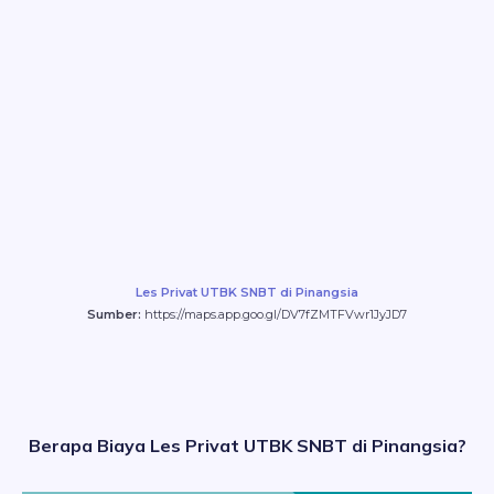
Les Privat UTBK SNBT di Pinangsia
Sumber:
https://maps.app.goo.gl/DV7fZMTFVwr1JyJD7
Berapa Biaya Les Privat UTBK SNBT di Pinangsia?