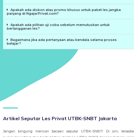
Apakah ada diskon atau promo khusus untuk paket les jangka
panjang di NgajarPrivat.com?
Apakah ada pilihan uji coba sebelum memutuskan untuk
berlangganan les?
Bagaimana jika ada pertanyaan atau kendala selama proses
belajar?
Artikel Seputar Les Privat UTBK-SNBT Jakarta
Jangan bingung mencari bacaan seputar UTBK-SNBT! Di sini, tersedia