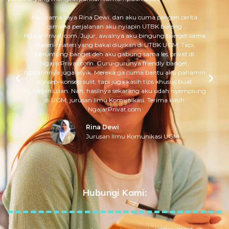
Hai, nama saya Rina Dewi, dan aku cuma pengen cerita
gimana perjalanan aku nyiapin UTBK bareng
NgajarPrivat.com. Jujur, awalnya aku bingung banget sama
materi-materi yang bakal diujikan di UTBK UGM. Tapi,
beruntung banget deh aku gabung sama les privat di
NgajarPrivat.com. Guru-gurunya friendly banget,
ngajarinnya juga asyik. Mereka ga cuma bantu aku pahamin
konsep-konsep sulit, tapi juga kasih tips khusus buat
ngadepin ujian. Nah, hasilnya sekarang aku udah nyemplung
di UGM, jurusan Ilmu Komunikasi. Terima kasih
NgajarPrivat.com
Rina Dewi
Jurusan Ilmu Komunikasi UGM
Hubungi Kami: