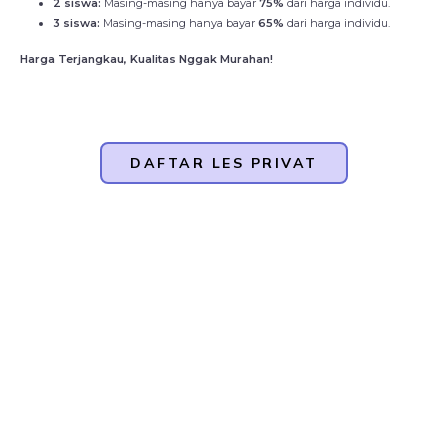
2 siswa:
Masing-masing hanya bayar
75%
dari harga individu.
3 siswa:
Masing-masing hanya bayar
65%
dari harga individu.
Harga Terjangkau, Kualitas Nggak Murahan!
DAFTAR LES PRIVAT
Testimoni SIswa Kursus Privat
Emang ribet ya kalo nyari guru les privat yang tepat.
Penting
banget sih buat milih yang terbaik biar makin semangat belajar dan
dapet nilai bagus.