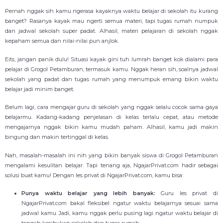
Pernah nggak sih kamu ngerasa kayaknya waktu belajar di sekolah itu kurang
banget? Rasanya kayak mau ngerti semua materi, tapi tugas rumah numpuk
dan jadwal sekolah super padat. Alhasil, materi pelajaran di sekolah nggak
kepaham semua dan nilai-nilai pun anjlok.
Eits, jangan panik dulu! Situasi kayak gini tuh lumrah banget kok dialami para
pelajar di Grogol Petamburan, termasuk kamu. Nggak heran sih, soalnya jadwal
sekolah yang padat dan tugas rumah yang menumpuk emang bikin waktu
belajar jadi minim banget.
Belum lagi, cara mengajar guru di sekolah yang nggak selalu cocok sama gaya
belajarmu. Kadang-kadang penjelasan di kelas terlalu cepat, atau metode
mengajarnya nggak bikin kamu mudah paham. Alhasil, kamu jadi makin
bingung dan makin tertinggal di kelas.
Nah, masalah-masalah ini nih yang bikin banyak siswa di Grogol Petamburan
mengalami kesulitan belajar. Tapi tenang aja, NgajarPrivat.com hadir sebagai
solusi buat kamu! Dengan les privat di NgajarPrivat.com, kamu bisa:
Punya waktu belajar yang lebih banyak:
Guru les privat di
NgajarPrivat.com bakal fleksibel ngatur waktu belajarnya sesuai sama
jadwal kamu. Jadi, kamu nggak perlu pusing lagi ngatur waktu belajar di