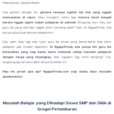
Petamburan, Jakarta Barat!
Gue paham banget, sih,
gimana rasanya ngeluh liat nilai yang nggak
memuaskan di rapor.
Atau mungkin, kamu lagi
merasa stuck banget
karena nggak ngerti materi pelajaran di sekolah
. Bingung, kan, mau cari
guru les yang oke tapi nggak bikin kantong jebol? Nah, di NgajarPrivat, kita
punya solusi buat semua masalahmu!
Gak usah risau lagi soal nyari guru les privat yang bener-bener bisa bikin
pelajaran jadi mudah dipahami.
Di NgajarPrivat, kita punya tim guru les
berkualitas yang siap bantu kamu melewati setiap masalah pelajaran
dengan harga yang terjangkau
. Jadi, ngapain lagi mikir panjang? Yuk,
langsung aja cari tahu lebih lanjut di artikel ini!
Mau les privat apa aja? NgajarPrivat.com siap bantu atasi masalah
akademikmu!
Masalah Belajar yang Dihadapi Siswa SMP dan SMA di
Grogol Petamburan