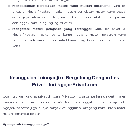
tengah kesibukan sekolah dan tugas rumah.
Mendapatkan penjelasan materi yang mudah dipahami:
Guru les
privat di NgajarPrivat.com bakal ngasih penjelasan materi yang sesuai
sama gaya belajar kamu. Jadi, kamu dijamin bakal lebih mudah paham
dan nggak bakal bingung lagi di kelas.
Mengatasi materi pelajaran yang tertinggal:
Guru les privat di
NgajarPrivat.com bakal bantu kamu ngulang materi pelajaran yang
tertinggal. Jadi, kamu nggak perlu khawatir lagi bakal makin tertinggal di
kelas.
Keunggulan Lainnya Jika Bergabung Dengan Les
Privat dari NgajarPrivat.com
Udah tau kan kalo les privat di NgajarPrivat.com bisa bantu kamu ngerti materi
pelajaran dan meningkatkan nilai? Nah, tapi nggak cuma itu aja loh!
NgajarPrivat.com juga punya banyak keunggulan lain yang bakal bikin kamu
makin semangat belajar.
Apa aja sih keunggulannya?