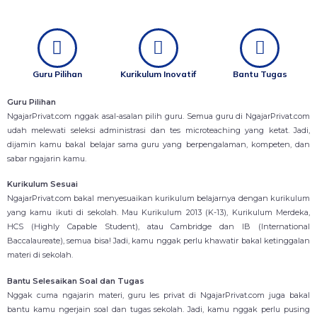
Guru Pilihan
Kurikulum Inovatif
Bantu Tugas
Guru Pilihan
NgajarPrivat.com nggak asal-asalan pilih guru. Semua guru di NgajarPrivat.com
udah melewati seleksi administrasi dan tes microteaching yang ketat. Jadi,
dijamin kamu bakal belajar sama guru yang berpengalaman, kompeten, dan
sabar ngajarin kamu.
Kurikulum Sesuai
NgajarPrivat.com bakal menyesuaikan kurikulum belajarnya dengan kurikulum
yang kamu ikuti di sekolah. Mau Kurikulum 2013 (K-13), Kurikulum Merdeka,
HCS (Highly Capable Student), atau Cambridge dan IB (International
Baccalaureate), semua bisa! Jadi, kamu nggak perlu khawatir bakal ketinggalan
materi di sekolah.
Bantu Selesaikan Soal dan Tugas
Nggak cuma ngajarin materi, guru les privat di NgajarPrivat.com juga bakal
bantu kamu ngerjain soal dan tugas sekolah. Jadi, kamu nggak perlu pusing