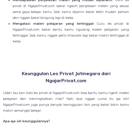
Mendapatkan penjelasan materi yang mudah dipahami:
Guru les
privat di NgajarPrivat.com bakal ngasih penjelasan materi yang sesuai
sama gaya belajar kamu. Jadi, kamu dijamin bakal lebih mudah paham
dan nggak bakal bingung lagi di kelas.
Mengatasi materi pelajaran yang tertinggal:
Guru les privat di
NgajarPrivat.com bakal bantu kamu ngulang materi pelajaran yang
tertinggal. Jadi, kamu nggak perlu khawatir lagi bakal makin tertinggal di
kelas.
Keunggulan Les Privat Jatinegara dari
NgajarPrivat.com
Udah tau kan kalo les privat di NgajarPrivat.com bisa bantu kamu ngerti materi
pelajaran dan meningkatkan nilai? Nah, tapi nggak cuma itu aja loh!
NgajarPrivat.com juga punya banyak keunggulan lain yang bakal bikin kamu
makin semangat belajar.
Apa aja sih keunggulannya?