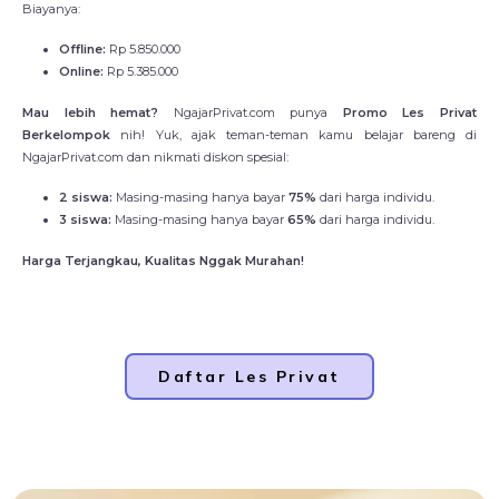
Biayanya:
Offline:
Rp 5.850.000
Online:
Rp 5.385.000
Mau lebih hemat?
NgajarPrivat.com punya
Promo Les Privat
Berkelompok
nih! Yuk, ajak teman-teman kamu belajar bareng di
NgajarPrivat.com dan nikmati diskon spesial:
2 siswa:
Masing-masing hanya bayar
75%
dari harga individu.
3 siswa:
Masing-masing hanya bayar
65%
dari harga individu.
Harga Terjangkau, Kualitas Nggak Murahan!
Daftar Les Privat