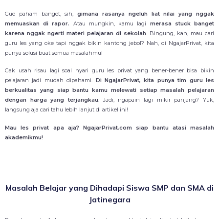
Gue paham banget, sih,
gimana rasanya ngeluh liat nilai yang nggak
memuaskan di rapor.
Atau mungkin, kamu lagi
merasa stuck banget
karena nggak ngerti materi pelajaran di sekolah
. Bingung, kan, mau cari
guru les yang oke tapi nggak bikin kantong jebol? Nah, di NgajarPrivat, kita
punya solusi buat semua masalahmu!
Gak usah risau lagi soal nyari guru les privat yang bener-bener bisa bikin
pelajaran jadi mudah dipahami.
Di NgajarPrivat, kita punya tim guru les
berkualitas yang siap bantu kamu melewati setiap masalah pelajaran
dengan harga yang terjangkau
. Jadi, ngapain lagi mikir panjang? Yuk,
langsung aja cari tahu lebih lanjut di artikel ini!
Mau les privat apa aja? NgajarPrivat.com siap bantu atasi masalah
akademikmu!
Masalah Belajar yang Dihadapi Siswa SMP dan SMA di
Jatinegara