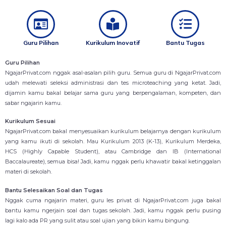
Guru Pilihan
Kurikulum Inovatif
Bantu Tugas
Guru Pilihan
NgajarPrivat.com nggak asal-asalan pilih guru. Semua guru di NgajarPrivat.com
udah melewati seleksi administrasi dan tes microteaching yang ketat. Jadi,
dijamin kamu bakal belajar sama guru yang berpengalaman, kompeten, dan
sabar ngajarin kamu.
Kurikulum Sesuai
NgajarPrivat.com bakal menyesuaikan kurikulum belajarnya dengan kurikulum
yang kamu ikuti di sekolah. Mau Kurikulum 2013 (K-13), Kurikulum Merdeka,
HCS (Highly Capable Student), atau Cambridge dan IB (International
Baccalaureate), semua bisa! Jadi, kamu nggak perlu khawatir bakal ketinggalan
materi di sekolah.
Bantu Selesaikan Soal dan Tugas
Nggak cuma ngajarin materi, guru les privat di NgajarPrivat.com juga bakal
bantu kamu ngerjain soal dan tugas sekolah. Jadi, kamu nggak perlu pusing
lagi kalo ada PR yang sulit atau soal ujian yang bikin kamu bingung.